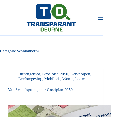
Ga
naar
de
inhoud
Categorie
Woningbouw
Buitengebied
,
Groeiplan 2050
,
Kerkdorpen
,
Leefomgeving
,
Mobiliteit
,
Woningbouw
Van Schaalsprong naar Groeiplan 2050