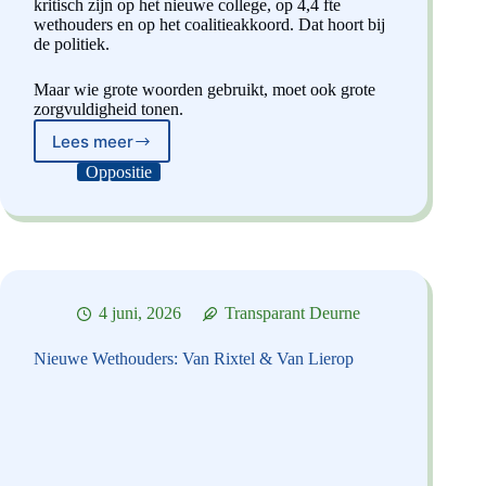
kritisch zijn op het nieuwe college, op 4,4 fte
wethouders en op het coalitieakkoord. Dat hoort bij
de politiek.
Maar wie grote woorden gebruikt, moet ook grote
zorgvuldigheid tonen.
Lees meer
De
VVD-
Oppositie
Lariekoek
–
Deel
1
4 juni, 2026
Transparant Deurne
Nieuwe Wethouders: Van Rixtel & Van Lierop