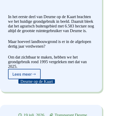
In het eerste deel van Deurne op de Kaart brachten
we het huidige grondgebruik in beeld. Daaruit bleek
dat het agrarisch buitengebied met 6.583 hectare nog
altijd de grootste ruimtegebruiker van Deurne is.
Maar hoeveel landbouwgrond is er in de afgelopen
dertig jaar verdwenen?
Om dat zichtbaar te maken, hebben we het
grondgebruik rond 1995 vergeleken met dat van
2025.
Lees meer
Deurne
raakt
Deurne op de Kaart
landbouwgrond
kwijt
19 juli, 2026
Transparant Deurne