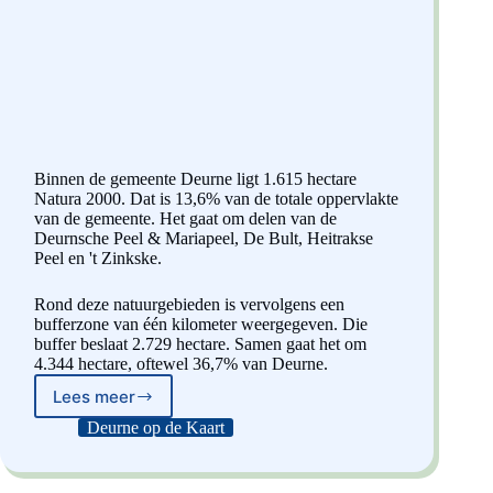
Binnen de gemeente Deurne ligt 1.615 hectare
Natura 2000. Dat is 13,6% van de totale oppervlakte
van de gemeente. Het gaat om delen van de
Deurnsche Peel & Mariapeel, De Bult, Heitrakse
Peel en 't Zinkske.
Rond deze natuurgebieden is vervolgens een
bufferzone van één kilometer weergegeven. Die
buffer beslaat 2.729 hectare. Samen gaat het om
4.344 hectare, oftewel 36,7% van Deurne.
Lees meer
Natura
2000
Deurne op de Kaart
+
1
km