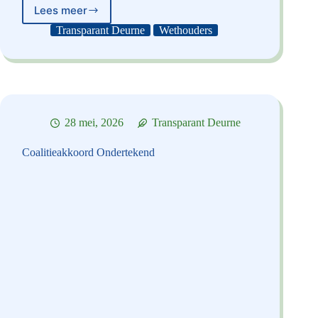
Lees meer
Nieuwe
Wethouders:
Transparant Deurne
Wethouders
Van
Rixtel
&
Van
Lierop
28 mei, 2026
Transparant Deurne
Coalitieakkoord Ondertekend