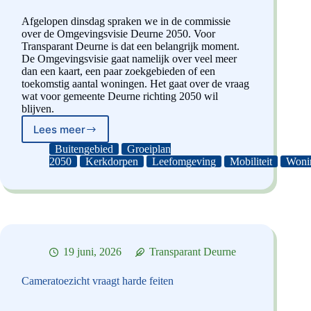
Afgelopen dinsdag spraken we in de commissie
over de Omgevingsvisie Deurne 2050. Voor
Transparant Deurne is dat een belangrijk moment.
De Omgevingsvisie gaat namelijk over veel meer
dan een kaart, een paar zoekgebieden of een
toekomstig aantal woningen. Het gaat over de vraag
wat voor gemeente Deurne richting 2050 wil
blijven.
Lees meer
Van
Schaalsprong
Buitengebied
Groeiplan
naar
2050
Kerkdorpen
Leefomgeving
Mobiliteit
Woni
Groeiplan
2050
19 juni, 2026
Transparant Deurne
Cameratoezicht vraagt harde feiten