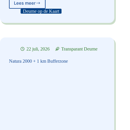
Lees meer
Kwetsbare
Watergebieden
Deurne op de Kaart
+
250
m
Bufferzone
22 juli, 2026
Transparant Deurne
Natura 2000 + 1 km Bufferzone