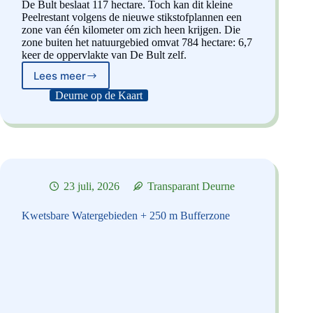
De Bult beslaat 117 hectare. Toch kan dit kleine
Peelrestant volgens de nieuwe stikstofplannen een
zone van één kilometer om zich heen krijgen. Die
zone buiten het natuurgebied omvat 784 hectare: 6,7
keer de oppervlakte van De Bult zelf.
Lees meer
De
Bult
Deurne op de Kaart
werpt
een
lange
Schaduw
23 juli, 2026
Transparant Deurne
Kwetsbare Watergebieden + 250 m Bufferzone