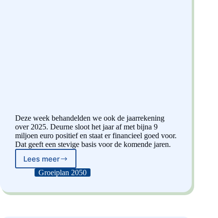
Deze week behandelden we ook de jaarrekening
over 2025. Deurne sloot het jaar af met bijna 9
miljoen euro positief en staat er financieel goed voor.
Dat geeft een stevige basis voor de komende jaren.
Lees meer
Jaarrekening
2025:
Groeiplan 2050
De
rekening
opgemaakt