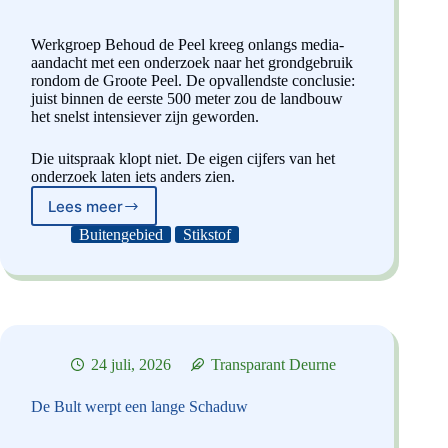
Werkgroep Behoud de Peel kreeg onlangs media-
aandacht met een onderzoek naar het grondgebruik
rondom de Groote Peel. De opvallendste conclusie:
juist binnen de eerste 500 meter zou de landbouw
het snelst intensiever zijn geworden.
Die uitspraak klopt niet. De eigen cijfers van het
onderzoek laten iets anders zien.
Lees meer
Werkgroep
Behoud
Buitengebied
Stikstof
de
Peel
schiet
doel
voorbij
24 juli, 2026
Transparant Deurne
De Bult werpt een lange Schaduw