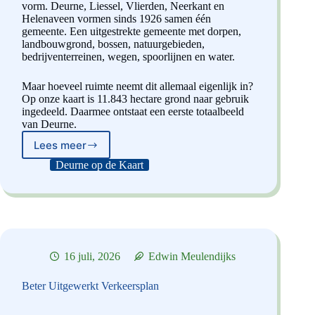
vorm. Deurne, Liessel, Vlierden, Neerkant en
Helenaveen vormen sinds 1926 samen één
gemeente. Een uitgestrekte gemeente met dorpen,
landbouwgrond, bossen, natuurgebieden,
bedrijventerreinen, wegen, spoorlijnen en water.
Maar hoeveel ruimte neemt dit allemaal eigenlijk in?
Op onze kaart is 11.843 hectare grond naar gebruik
ingedeeld. Daarmee ontstaat een eerste totaalbeeld
van Deurne.
Lees meer
Deurne
in
Deurne op de Kaart
hectares:
Grondgebruik
16 juli, 2026
Edwin Meulendijks
Beter Uitgewerkt Verkeersplan