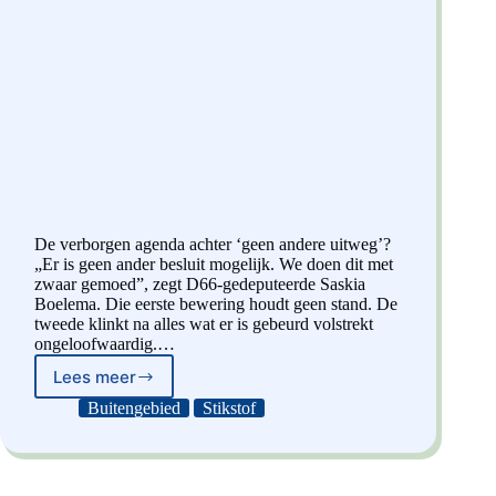
De verborgen agenda achter ‘geen andere uitweg’?
„Er is geen ander besluit mogelijk. We doen dit met
zwaar gemoed”, zegt D66-gedeputeerde Saskia
Boelema. Die eerste bewering houdt geen stand. De
tweede klinkt na alles wat er is gebeurd volstrekt
ongeloofwaardig.…
Lees meer
Boelema,
de
Buitengebied
Stikstof
Brabantse
Bulldozer