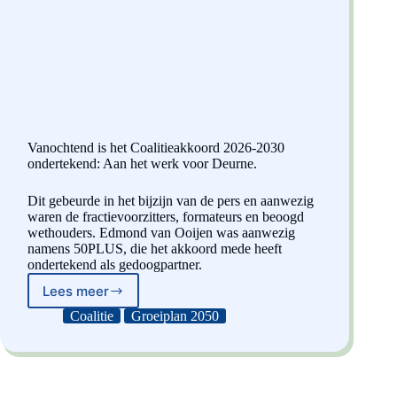
Vanochtend is het Coalitieakkoord 2026-2030
ondertekend: Aan het werk voor Deurne.
Dit gebeurde in het bijzijn van de pers en aanwezig
waren de fractievoorzitters, formateurs en beoogd
wethouders. Edmond van Ooijen was aanwezig
namens 50PLUS, die het akkoord mede heeft
ondertekend als gedoogpartner.
Lees meer
Coalitieakkoord
Ondertekend
Coalitie
Groeiplan 2050