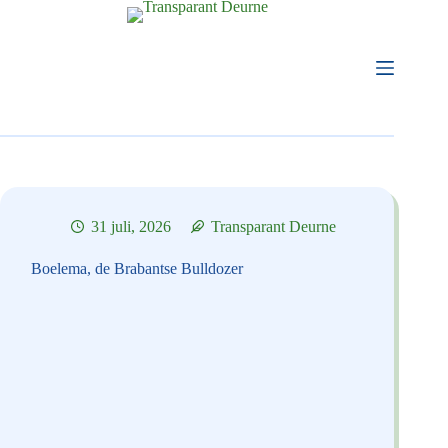
Ga
naar
de
inhoud
31 juli, 2026
Transparant Deurne
Boelema, de Brabantse Bulldozer