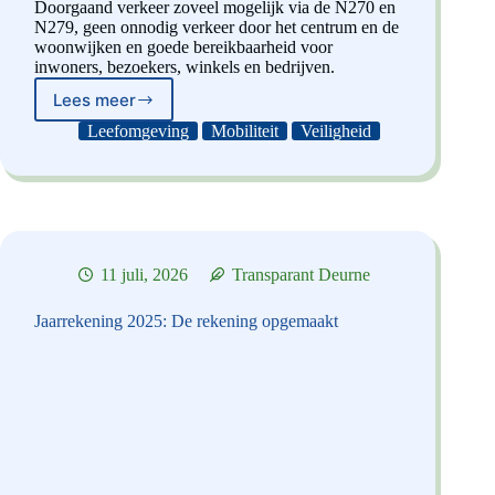
Doorgaand verkeer zoveel mogelijk via de N270 en
N279, geen onnodig verkeer door het centrum en de
woonwijken en goede bereikbaarheid voor
inwoners, bezoekers, winkels en bedrijven.
Lees meer
Beter
Uitgewerkt
Leefomgeving
Mobiliteit
Veiligheid
Verkeersplan
11 juli, 2026
Transparant Deurne
Jaarrekening 2025: De rekening opgemaakt