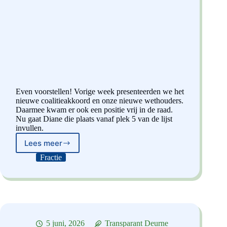
Even voorstellen! Vorige week presenteerden we het
nieuwe coalitieakkoord en onze nieuwe wethouders.
Daarmee kwam er ook een positie vrij in de raad.
Nu gaat Diane die plaats vanaf plek 5 van de lijst
invullen.
Lees meer
Even
Voorstellen:
Fractie
Diane
Hurkmans-
Bos
5 juni, 2026
Transparant Deurne