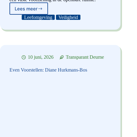
Lees meer
Cameratoezicht
vraagt
Leefomgeving
Veiligheid
harde
feiten
10 juni, 2026
Transparant Deurne
Even Voorstellen: Diane Hurkmans-Bos