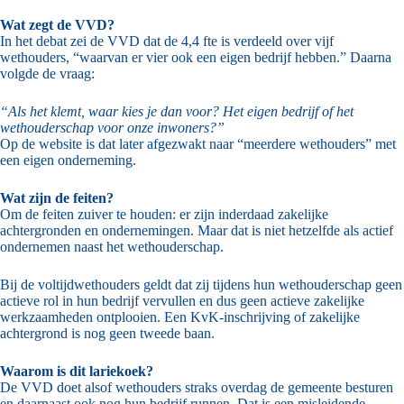
Wat zegt de VVD?
In het debat zei de VVD dat de 4,4 fte is verdeeld over vijf
wethouders, “waarvan er vier ook een eigen bedrijf hebben.” Daarna
volgde de vraag:
“Als het klemt, waar kies je dan voor? Het eigen bedrijf of het
wethouderschap voor onze inwoners?”
Op de website is dat later afgezwakt naar “meerdere wethouders” met
een eigen onderneming.
Wat zijn de feiten?
Om de feiten zuiver te houden: er zijn inderdaad zakelijke
achtergronden en ondernemingen. Maar dat is niet hetzelfde als actief
ondernemen naast het wethouderschap.
Bij de voltijdwethouders geldt dat zij tijdens hun wethouderschap geen
actieve rol in hun bedrijf vervullen en dus geen actieve zakelijke
werkzaamheden ontplooien. Een KvK-inschrijving of zakelijke
achtergrond is nog geen tweede baan.
Waarom is dit lariekoek?
De VVD doet alsof wethouders straks overdag de gemeente besturen
en daarnaast ook nog hun bedrijf runnen. Dat is een misleidende