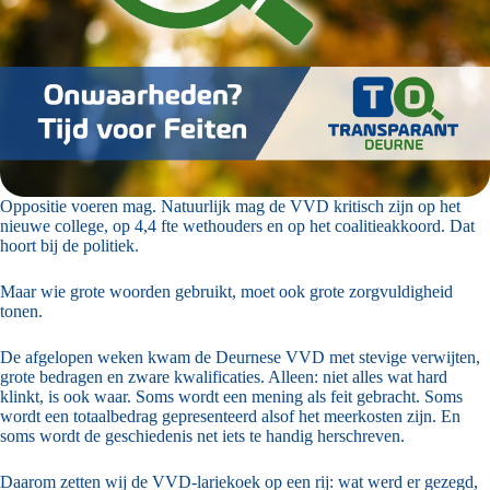
Oppositie voeren mag. Natuurlijk mag de VVD kritisch zijn op het
nieuwe college, op 4,4 fte wethouders en op het coalitieakkoord. Dat
hoort bij de politiek.
Maar wie grote woorden gebruikt, moet ook grote zorgvuldigheid
tonen.
De afgelopen weken kwam de Deurnese VVD met stevige verwijten,
grote bedragen en zware kwalificaties. Alleen: niet alles wat hard
klinkt, is ook waar. Soms wordt een mening als feit gebracht. Soms
wordt een totaalbedrag gepresenteerd alsof het meerkosten zijn. En
soms wordt de geschiedenis net iets te handig herschreven.
Daarom zetten wij de VVD-lariekoek op een rij: wat werd er gezegd,