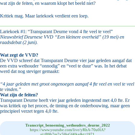
wat zijn de feiten, en waarom klopt het beeld niet?
Kritiek mag. Maar lariekoek verdient een loep.
Lariekoek #1: “Transparant Deurne vond 4 fte veel te veel”
Nieuwsbrief Deurnese VVD “Een kleinere overheid” (19 mei) en
raadsdebat (2 juni).
Wat zegt de VVD?
De VVD schreef dat Transparant Deurne vier jaar geleden aangaf dat
een extra wethouder “onnodig” en “veel te duur” was. In het debat
werd dat nog steviger gemaakt:
“4 jaar geleden met groot ongenoegen aangaf 4 fte veel en veel te veel
te vinden.”
Wat zijn de feiten?
Transparant Deurne heeft vier jaar geleden ingestemd met 4,0 fte. Er
was kritiek op het proces, de timing en de onderbouwing, maar geen
principieel verzet tegen 4,0 fte.
Transcript_benoeming_wethouders_deurne_2022
https://www.youtube.com/live/yRhA-70u0lA?
si=B9h7m7x5HuGf4lkg&t=1971