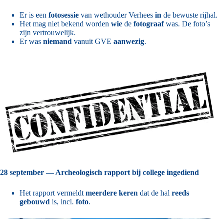
Er is een
fotosessie
van wethouder Verhees
in
de bewuste rijhal.
Het mag niet bekend worden
wie
de
fotograaf
was. De foto’s
zijn vertrouwelijk.
Er was
niemand
vanuit GVE
aanwezig
.
28 september — Archeologisch rapport bij college ingediend
Het rapport vermeldt
meerdere keren
dat de hal
reeds
gebouwd
is, incl.
foto
.