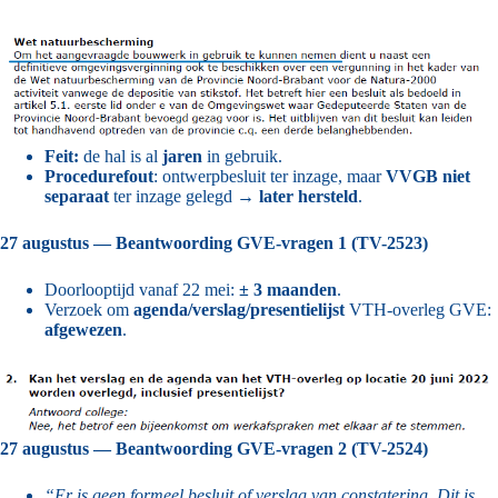
Feit:
de hal is al
jaren
in gebruik.
Procedurefout
: ontwerpbesluit ter inzage, maar
VVGB niet
separaat
ter inzage gelegd →
later hersteld
.
27 augustus — Beantwoording GVE-vragen 1 (TV-2523)
Doorlooptijd vanaf 22 mei:
± 3 maanden
.
Verzoek om
agenda/verslag/presentielijst
VTH-overleg GVE:
afgewezen
.
27 augustus — Beantwoording GVE-vragen 2 (TV-2524)
“Er is geen formeel besluit of verslag van constatering. Dit is