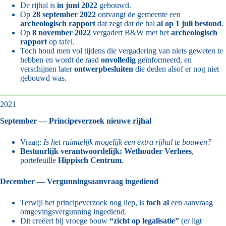
De rijhal is
in juni 2022
gebouwd.
Op
28 september 2022
ontvangt de gemeente een
archeologisch rapport
dat zegt dat de hal
al op 1 juli bestond
.
Op
8 november 2022
vergadert B&W met het
archeologisch
rapport
op tafel.
Toch houd men vol tijdens die vergadering van niets geweten te
hebben en wordt de raad
onvolledig
geïnformeerd, en
verschijnen later
ontwerpbesluiten
die deden alsof er nog niet
gebouwd was.
2021
September — Principeverzoek nieuwe rijhal
Vraag:
Is het ruimtelijk mogelijk een extra rijhal te bouwen?
Bestuurlijk verantwoordelijk:
Wethouder Verhees
,
portefeuille
Hippisch Centrum
.
December — Vergunningsaanvraag ingediend
Terwijl het principeverzoek nog liep, is
toch al
een aanvraag
omgevingsvergunning ingediend.
Dit creëert bij vroege bouw
“zicht op legalisatie”
(er ligt