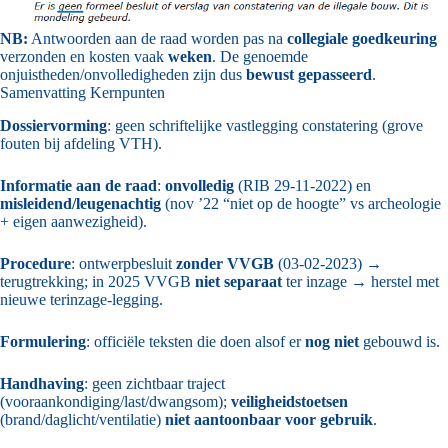
NB:
Antwoorden aan de raad worden pas na
collegiale goedkeuring
verzonden en kosten vaak
weken
. De genoemde
onjuistheden/onvolledigheden zijn dus
bewust gepasseerd
.
Samenvatting Kernpunten
Dossiervorming
: geen schriftelijke vastlegging constatering (grove
fouten bij afdeling VTH).
Informatie aan de raad
:
onvolledig
(RIB 29-11-2022) en
misleidend/leugenachtig
(nov ’22 “niet op de hoogte” vs archeologie
+ eigen aanwezigheid).
Procedure
: ontwerpbesluit
zonder VVGB
(03-02-2023) →
terugtrekking; in 2025 VVGB
niet separaat
ter inzage → herstel met
nieuwe terinzage-legging.
Formulering
: officiële teksten die doen alsof er
nog niet
gebouwd is.
Handhaving
: geen zichtbaar traject
(vooraankondiging/last/dwangsom);
veiligheidstoetsen
(brand/daglicht/ventilatie)
niet aantoonbaar voor gebruik
.