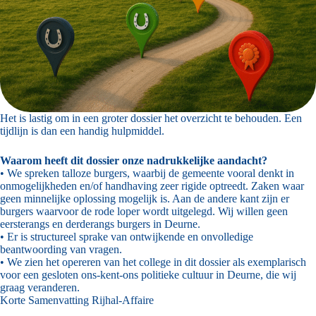
Het is lastig om in een groter dossier het overzicht te behouden. Een
tijdlijn is dan een handig hulpmiddel.
Waarom heeft dit dossier onze nadrukkelijke aandacht?
• We spreken talloze burgers, waarbij de gemeente vooral denkt in
onmogelijkheden en/of handhaving zeer rigide optreedt. Zaken waar
geen minnelijke oplossing mogelijk is. Aan de andere kant zijn er
burgers waarvoor de rode loper wordt uitgelegd. Wij willen geen
eersterangs en derderangs burgers in Deurne.
• Er is structureel sprake van ontwijkende en onvolledige
beantwoording van vragen.
• We zien het opereren van het college in dit dossier als exemplarisch
voor een gesloten ons-kent-ons politieke cultuur in Deurne, die wij
graag veranderen.
Korte Samenvatting Rijhal-Affaire