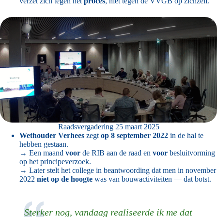
verzet zich tegen het
proces
, niet tegen de VVGB op zichzelf.
Raadsvergadering 25 maart 2025
Wethouder Verhees
zegt
op 8 september 2022
in de hal te
hebben gestaan.
→ Een maand
voor
de RIB aan de raad en
voor
besluitvorming
op het principeverzoek.
→ Later stelt het college in beantwoording dat men in november
2022
niet op de hoogte
was van bouwactiviteiten — dat botst.
Sterker nog, vandaag realiseerde ik me dat